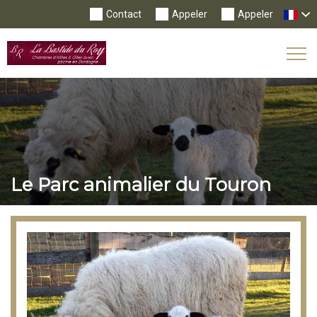
Contact
Appeler
Appeler
Tog
Nav
Le Parc animalier du Touron