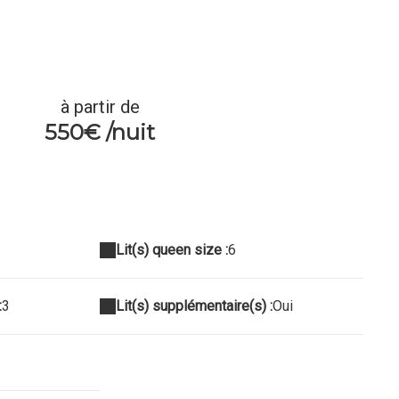
à partir de
550€ /nuit
Lit(s) queen size :
6
:
3
Lit(s) supplémentaire(s) :
Oui