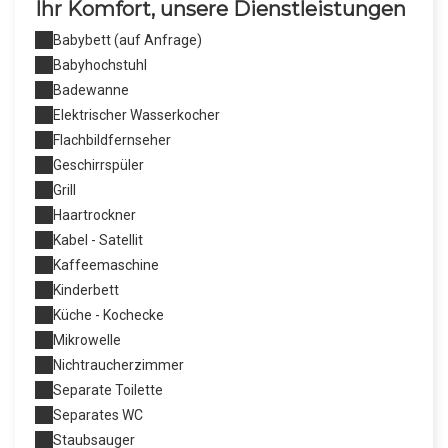
Ihr Komfort, unsere Dienstleistungen
Babybett (auf Anfrage)
Babyhochstuhl
Badewanne
Elektrischer Wasserkocher
Flachbildfernseher
Geschirrspüler
Grill
Haartrockner
Kabel - Satellit
Kaffeemaschine
Kinderbett
Küche - Kochecke
Mikrowelle
Nichtraucherzimmer
Separate Toilette
Separates WC
Staubsauger