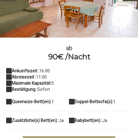
DSC02414
ab
90€ /Nacht
Ankunftszeit :
16:00
Abreisezeit :
11:00
Maximale Kapazität:
5
Bestätigung :
Sofort
Queensize-Bett(en):
1
Doppel-Bettsofa(s):
1
Zusätzliche(s) Bett(en) :
Ja
Babybett(en) :
Ja